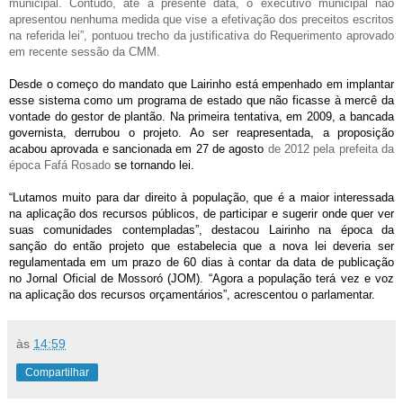
municipal. Contudo, até a presente data, o executivo municipal não
apresentou nenhuma medida que vise a efetivação dos preceitos escritos
na referida lei”, pontuou trecho da justificativa do Requerimento aprovado
em recente sessão da CMM.
Desde o começo do mandato que Lairinho está empenhado em implantar
esse sistema como um programa de estado que não ficasse à mercê da
vontade do gestor de plantão. Na primeira tentativa, em 2009, a bancada
governista, derrubou o projeto. Ao ser reapresentada, a proposição
acabou aprovada e sancionada em 27 de agosto
de 2012 pela prefeita da
época Fafá Rosado
se tornando lei.
“Lutamos muito para dar direito à população, que é a maior interessada
na aplicação dos recursos públicos, de participar e sugerir onde quer ver
suas comunidades contempladas”, destacou Lairinho na época da
sanção do então projeto que estabelecia que a
nova lei deveria ser
regulamentada em um prazo de 60 dias à contar da data de publicação
no Jornal Oficial de Mossoró (JOM). “Agora a população terá vez e voz
na aplicação dos recursos orçamentários”, acrescentou o parlamentar.
às
14:59
Compartilhar