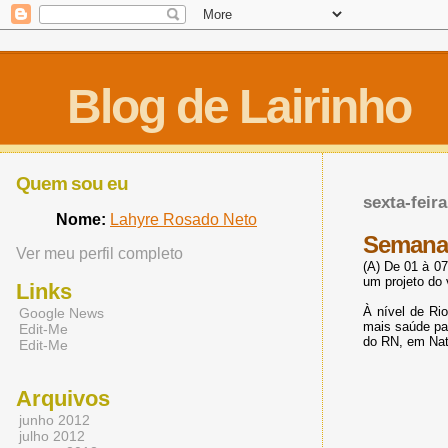
Blog de Lairinho
Quem sou eu
sexta-feira
Nome:
Lahyre Rosado Neto
Semana 
Ver meu perfil completo
(A) De 01 à 0
um projeto do 
Links
À nível de Ri
Google News
mais saúde par
Edit-Me
do RN, em Nata
Edit-Me
Arquivos
junho 2012
julho 2012