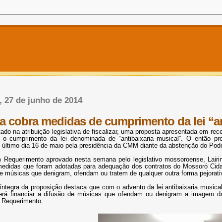
a, 27 de junho de 2014
a cobra medidas de cumprimento da lei “an
ado na atribuição legislativa de fiscalizar, uma proposta apresentada em r
 o cumprimento da lei denominada de “antibaixaria musical”. O então pro
 último dia 16 de maio pela presidência da CMM diante da abstenção do Pod
 Requerimento aprovado nesta semana pelo legislativo mossoroense, Lairin
medidas que foram adotadas para adequação dos contratos do Mossoró Cidad
 de músicas que denigram, ofendam ou tratem de qualquer outra forma pejora
íntegra da proposição destaca que com o advento da lei antibaixaria musica
rá financiar a difusão de músicas que ofendam ou denigram a imagem da
do Requerimento.