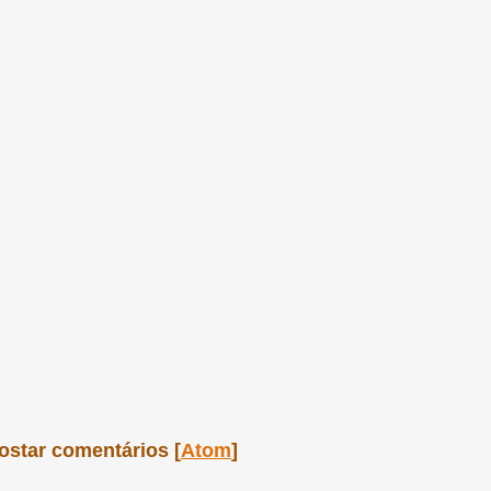
ostar comentários [
Atom
]