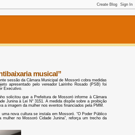
tibaixaria musical”
ecente sessão da Câmara Municipal de Mossoró cobra medidas
jeto apresentado pelo vereador Lairinho Rosado (PSB) foi
er Executivo.
ho solicitou que a Prefeitura de Mossoró informe à Câmara
e Junina à Lei N° 3151. A medida dispõe sobre a proibição
tiva a imagem da mulher nos eventos financiados pela PMM.
l
uma nova cultura se instala em Mossoró. “O Poder Público
 mulher no Mossoró Cidade Junina”, reforça um trecho da