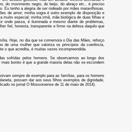
ro, do movimento negro, do beijo, do abraço etc., é preciso
o. Eu tenho a alegria de ser rodeado por mães maravilhosas.
ões de amor; minha sogra é outro exemplo de disposição e
a muito especial; minha irmã, mãe biológica de duas filhas e
por onde passa, é iluminada e mesmo diante de problemas,
 fiel, honesta, transparente e firme na defesa daquilo que
ília. Hoje, no dia que se comemora o Dia das Mães, reforço
ho de uma mulher que valoriza os princípios da coerência,
te o que acredita, é muitas vezes incompreendida.
das sofridas pelos homens. Se observarmos ao longo dos
O mais bonito é que a grande maioria delas não se escondem
 sirvam sempre de exemplo para as famílias, para os homens
laneta, possam dar aos seus filhos exemplos de dignidade,
blicado no jornal O Mossoroense de 11 de maio de 2014).