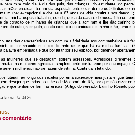
e para mim todo dia é dia dos pais, das crianças, do estudante, do pedrei
 as mães precisam ter um dia especialmente delas dentre os 365 dias do an
ma mulher excepcional e dos seus 87 anos de vida continua nos dando liç
mília; minha esposa trabalha, estuda, cuida de casa e de nossa filha de form
e de coração de milhares de crianças que a admiram e lhe dão carinho 
pre de cabeça erguida, sendo exemplo de caridade; e minha mãe, uma mulher
o uma das características em comum a fidelidade aos companheiros e à fam
 sinto de ter nascido no meio de tanto amor que há na minha família. Fil
a palavra empenhada e que por lutar por seu espaço, por defender abertamen
 as mulheres que se destacam sofrem agressões. Agressões diferentes 
m muitas as mulheres agredidas simplesmente por lutarem por seu espaço. 
de serem mulheres, não se fazem de vítima. Continuam lutando.
ue lutaram ao longo dos séculos por uma sociedade mais justa e igualitária
uero desejar que todas as mães de Mossoró, do RN, por que não dizer do p
ção e que tenhamos famílias unidas. (Artigo do vereador Lairinho Rosado pu
 Unknown @ 08:26
ios:
m comentário