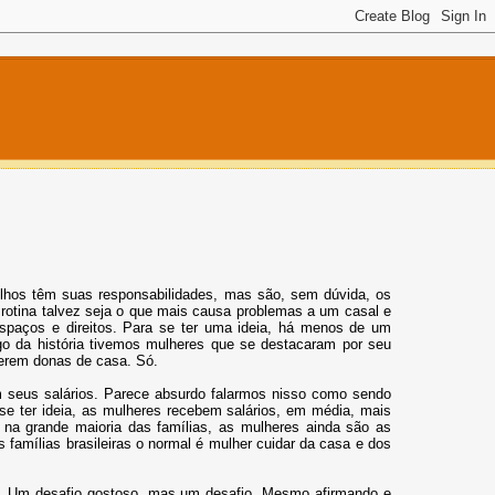
filhos têm suas responsabilidades, mas são, sem dúvida, os
A rotina talvez seja o que mais causa problemas a um casal e
spaços e direitos. Para se ter uma ideia, há menos de um
ngo da história tivemos mulheres que se destacaram por seu
 serem donas de casa. Só.
 seus salários. Parece absurdo falarmos nisso como sendo
a se ter ideia, as mulheres recebem salários, em média, mais
na grande maioria das famílias, as mulheres ainda são as
famílias brasileiras o normal é mulher cuidar da casa e dos
r. Um desafio gostoso, mas um desafio. Mesmo afirmando e