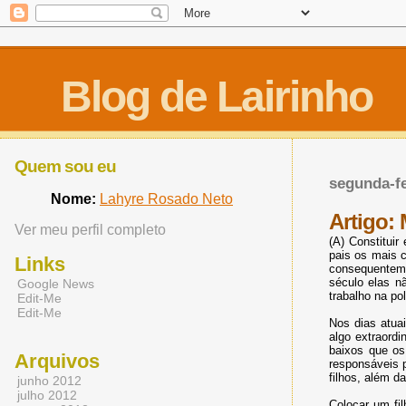
Blog de Lairinho
Quem sou eu
segunda-fe
Nome:
Lahyre Rosado Neto
Artigo:
Ver meu perfil completo
(A) Constitui
pais os mais c
Links
consequenteme
século elas n
Google News
trabalho na po
Edit-Me
Edit-Me
Nos dias atua
algo extraordi
baixos que os
Arquivos
responsáveis p
filhos, além da
junho 2012
julho 2012
Colocar um fi