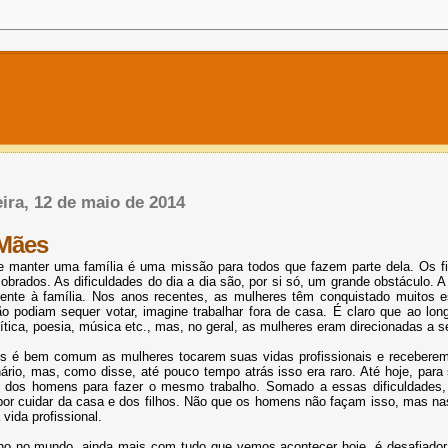
ira, 12 de maio de 2014
 Mães
r e manter uma família é uma missão para todos que fazem parte dela. Os 
obrados. As dificuldades do dia a dia são, por si só, um grande obstáculo. 
nte à família. Nos anos recentes, as mulheres têm conquistado muitos e
ão podiam sequer votar, imagine trabalhar fora de casa. É claro que ao lo
lítica, poesia, música etc., mas, no geral, as mulheres eram direcionadas a
is é bem comum as mulheres tocarem suas vidas profissionais e receberem
nário, mas, como disse, até pouco tempo atrás isso era raro. Até hoje, par
 dos homens para fazer o mesmo trabalho. Somado a essas dificuldades, 
or cuidar da casa e dos filhos. Não que os homens não façam isso, mas nas 
 vida profissional.
lho no mundo, ainda mais com tudo que vemos acontecer hoje, é desafiado