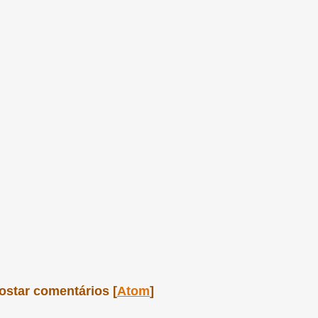
ostar comentários [
Atom
]