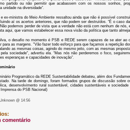
omo partido ou não permitir que acabassem com os nossos sonhos, pro
 unidade na diversidade”.
e ex-ministra do Meio Ambiente ressaltou ainda que não é possível construi
cluindo aí os acertos anteriores, que não podem ser destruídos. “É o caso 
 “Não podemos perder de vista que a verdade não está com nenhum de nós, e
uta aqui, que vamos estabelecer essa nova visão da política que tanto alme
ilva, o desafio no momento é PSB e REDE serem capazes de se ater ao con
r para as margens. "Vão fazer todo esforço para que façamos a repetição d
 falando as mesmas coisas, agindo do mesmo jeito, com as mesmas proposta
 pela sociedade", advertiu ela. “Mas nós não perderemos o foco, seguire
es esperanças e capacidades de inovação”.
eminário
minário Programático da REDE Sustentabilidade debateu, além dos Fundame
tado. Na tarde de domingo, foram formados grupos de discussão sobre os 
lica, desenvolvimento rural sustentável, cidades sustentáveis e sociedad
 Imprensa do PSB Nacional)
 Unknown @ 14:56
ios:
m comentário