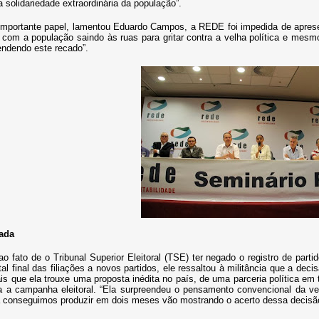
solidariedade extraordinária da população”.
importante papel, lamentou Eduardo Campos, a REDE foi impedida de apres
com a população saindo às ruas para gritar contra a velha política e mes
endendo este recado”.
tada
ao fato de o Tribunal Superior Eleitoral (TSE) ter negado o registro de pa
tal final das filiações a novos partidos, ele ressaltou à militância que a d
ais que ela trouxe uma proposta inédita no país, de uma parceria política 
ra a campanha eleitoral. “Ela surpreendeu o pensamento convencional da vel
á conseguimos produzir em dois meses vão mostrando o acerto dessa decisã