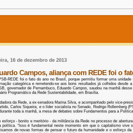
ira, 16 de dezembro de 2013
uardo Campos, aliança com REDE foi o fato
PSB-REDE foi o fato do ano no Brasil, porque permitiu formar uma unidade e
mação categórica e remetendo-se aos bons resultados já colhidos desde a 
SB, governador de Pernambuco, Eduardo Campos, saudou na manhã desse dom
ário Programático da Rede Sustentabilidade, em Brasília.
dadora da Rede, a ex-senadora Marina Silva, e acompanhado pelo vice-presid
rtido, Carlos Siqueira, e o líder socialista no Senado, Rodrigo Rollemberg (
urante toda a manhã, a mesa de debates sobre Fundamentos para a Polític
 esforço - bonito e meritório - da militância da Rede no processo de abert
a política. “Isso é fundamental neste momento em que o capitalismo vive s
cisamos de novas formas de pensar o futuro da humanidade e o esforço da