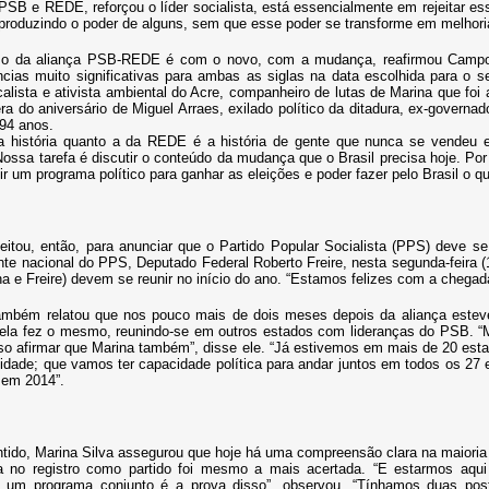
PSB e REDE, reforçou o líder socialista, está essencialmente em rejeitar essa
reproduzindo o poder de alguns, sem que esse poder se transforme em melhor
o da aliança PSB-REDE é com o novo, com a mudança, reafirmou Campos, 
ncias muito significativas para ambas as siglas na data escolhida para o
alista e ativista ambiental do Acre, companheiro de lutas de Marina que fo
a do aniversário de Miguel Arraes, exilado político da ditadura, ex-govern
a 94 anos.
a história quanto a da REDE é a história de gente que nunca se vendeu e
Nossa tarefa é discutir o conteúdo da mudança que o Brasil precisa hoje. P
ir um programa político para ganhar as eleições e poder fazer pelo Brasil o 
itou, então, para anunciar que o Partido Popular Socialista (PPS) deve s
te nacional do PPS, Deputado Federal Roberto Freire, nesta segunda-feira (16
ina e Freire) devem se reunir no início do ano. “Estamos felizes com a chega
também relatou que nos pouco mais de dois meses depois da aliança est
 ela fez o mesmo, reunindo-se em outros estados com lideranças do PSB. 
sso afirmar que Marina também”, disse ele. “Já estivemos em mais de 20 es
lidade; que vamos ter capacidade política para andar juntos em todos os 27 
 em 2014”.
ido, Marina Silva assegurou que hoje há uma compreensão clara na maioria
ta no registro como partido foi mesmo a mais acertada. “E estarmos aq
 um programa conjunto é a prova disso”, observou. “Tínhamos duas pos