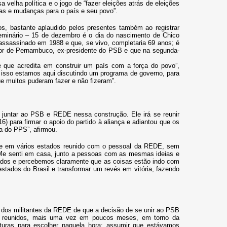
 velha política e o jogo de “fazer eleições atrás de eleições
ias e mudanças para o país e seu povo”.
bastante aplaudido pelos presentes também ao registrar
 seminário – 15 de dezembro é o dia do nascimento de Chico
i assassinado em 1988 e que, se vivo, completaria 69 anos; é
ador de Pernambuco, ex-presidente do PSB e que na segunda-
 que acredita em construir um país com a força do povo”,
or isso estamos aqui discutindo um programa de governo, para
que muitos puderam fazer e não fizeram”.
e juntar ao PSB e REDE nessa construção. Ele irá se reunir
) para firmar o apoio do partido à aliança e adiantou que os
da do PPS”, afirmou.
eve em vários estados reunido com o pessoal da REDE, sem
“Me senti em casa, junto a pessoas com as mesmas ideias e
tados e percebemos claramente que as coisas estão indo com
estados do Brasil e transformar um revés em vitória, fazendo
 dos militantes da REDE de que a decisão de se unir ao PSB
ui reunidos, mais uma vez em poucos meses, em torno da
turas para escolher naquela hora: assumir que estávamos