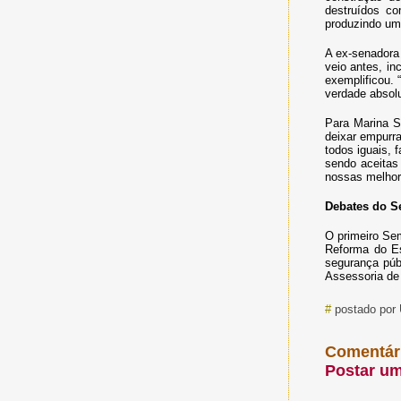
destruídos c
produzindo uma
A ex-senadora 
veio antes, in
exemplificou.
verdade absol
Para Marina S
deixar empurra
todos iguais,
sendo aceitas
nossas melhor
Debates do S
O primeiro Se
Reforma do Es
segurança púb
Assessoria de
#
postado por
Comentár
Postar u