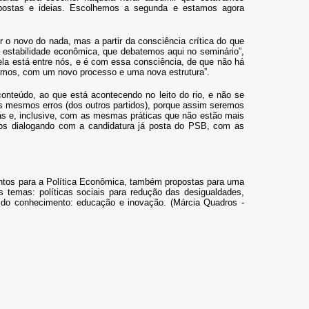
postas e ideias. Escolhemos a segunda e estamos agora
r o novo do nada, mas a partir da consciência crítica do que
da estabilidade econômica, que debatemos aqui no seminário”,
la está entre nós, e é com essa consciência, de que não há
jamos, com um novo processo e uma nova estrutura”.
teúdo, ao que está acontecendo no leito do rio, e não se
os mesmos erros (dos outros partidos), porque assim seremos
s e, inclusive, com as mesmas práticas que não estão mais
mos dialogando com a candidatura já posta do PSB, com as
ntos para a Política Econômica, também propostas para uma
temas: políticas sociais para redução das desigualdades,
e do conhecimento: educação e inovação. (
Márcia Quadros -