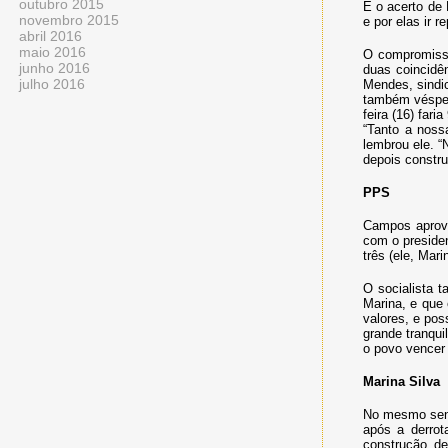
outubro 2015
E o acerto de 
novembro 2015
e por elas ir 
abril 2016
maio 2016
O compromiss
junho 2016
duas coincidê
julho 2016
Mendes, sindic
também vésper
feira (16) fari
“Tanto a noss
lembrou ele. “
depois constru
PPS
Campos aprove
com o presiden
três (ele, Mar
O socialista 
Marina, e que
valores, e po
grande tranqui
o povo vencer
Marina Silva
No mesmo sent
após a derro
construção de