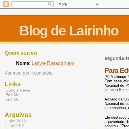
Blog de Lairinho
Quem sou eu
segunda-fe
Nome:
Lahyre Rosado Neto
Para Ed
Ver meu perfil completo
(A) A aliança 
Com essa afir
Links
Nacional do P
primeiro Semin
Google News
Edit-Me
Edit-Me
Ao lado da fun
Nacional do pa
acompanhou, d
Arquivos
Ele destacou o
junho 2012
a juventude d
julho 2012
apontou. “Pre