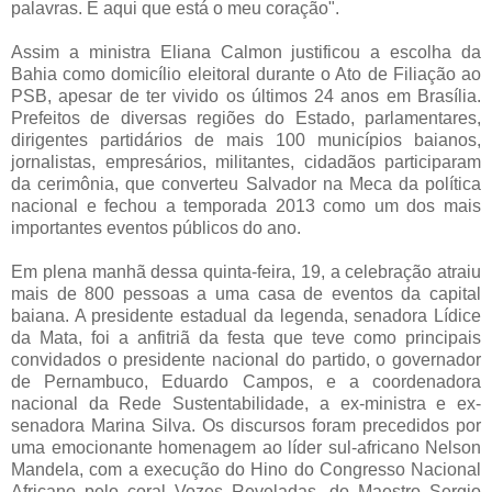
palavras. É aqui que está o meu coração".
Assim a ministra Eliana Calmon justificou a escolha da
Bahia como domicílio eleitoral durante o Ato de Filiação ao
PSB, apesar de ter vivido os últimos 24 anos em Brasília.
Prefeitos de diversas regiões do Estado, parlamentares,
dirigentes partidários de mais 100 municípios baianos,
jornalistas, empresários, militantes, cidadãos participaram
da cerimônia, que converteu Salvador na Meca da política
nacional e fechou a temporada 2013 como um dos mais
importantes eventos públicos do ano.
Em plena manhã dessa quinta-feira, 19, a celebração atraiu
mais de 800 pessoas a uma casa de eventos da capital
baiana. A presidente estadual da legenda, senadora Lídice
da Mata, foi a anfitriã da festa que teve como principais
convidados o presidente nacional do partido, o governador
de Pernambuco, Eduardo Campos, e a coordenadora
nacional da Rede Sustentabilidade, a ex-ministra e ex-
senadora Marina Silva. Os discursos foram precedidos por
uma emocionante homenagem ao líder sul-africano Nelson
Mandela, com a execução do Hino do Congresso Nacional
Africano pelo coral Vozes Reveladas, do Maestro Sergio