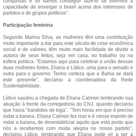
conquistas e só vamos conseguir fazê-lo se tivermos a
capacidade de enxergar o brasil acima dos interesses de
partidos e de grupos políticos".
Participação feminina
Segundo Marina Silva, as mulheres têm uma contribuição
muito importante a dar para este século de crise econômica
social e de valores, têm muito mais facilidade de dividir a
autoria de seus feitos, seja em casa, no trabalho ou na
esfera politica. "Estamos aqui para celebrar a união dessas
duas mulheres fortes, Eliana e Lídice, uma para o senado e
outra para o governo. Tenho certeza que a Bahia se dará
este presente", declarou a coordenadora da Rede
Sustentabilidade.
Lídice saudou a chegada de Eliana Calmon lembrando sua
atuação à frente da corregedoria do CNJ, quando declarou
que havia "bandidos de toga". "Tem horas em que é preciso
rodar a baiana. Eliana Calmon fez isso e é nesse espirito de
rodar a baiana, de desestabilizar aquilo que está posto que
nós a recebemos com muita alegria no nosso partido",
declarou Lídice, lembrando que Eliana pode vir a ser a