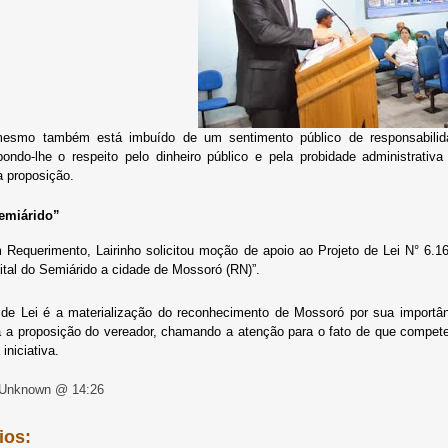
mesmo também está imbuído de um sentimento público de responsabilida
pondo-lhe o respeito pelo dinheiro público e pela probidade administrati
da proposição.
Semiárido”
 Requerimento, Lairinho solicitou moção de apoio ao Projeto de Lei N° 6.1
tal do Semiárido a cidade de Mossoró (RN)”.
o de Lei é a materialização do reconhecimento de Mossoró por sua import
a a proposição do vereador, chamando a atenção para o fato de que compete 
 iniciativa.
 Unknown @ 14:26
ios: