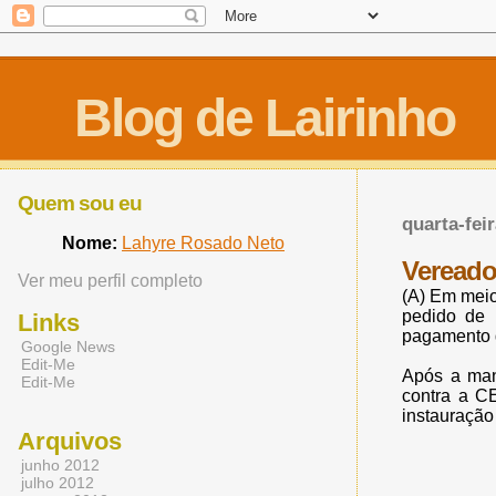
Blog de Lairinho
Quem sou eu
quarta-fei
Nome:
Lahyre Rosado Neto
Vereado
Ver meu perfil completo
(A) Em meio
pedido de 
Links
pagamento d
Google News
Edit-Me
Após a man
Edit-Me
contra a CE
instauração 
Arquivos
junho 2012
julho 2012