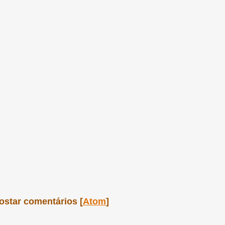
ostar comentários [
Atom
]