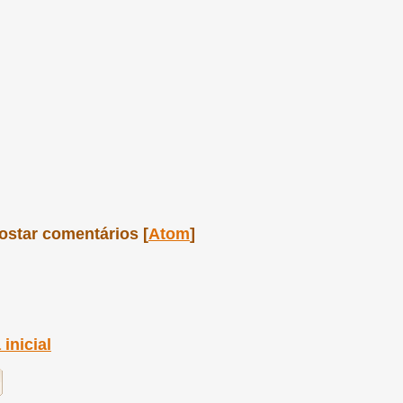
ostar comentários [
Atom
]
inicial