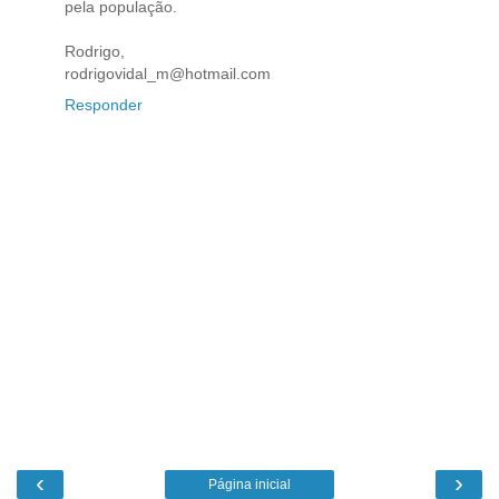
pela população.
Rodrigo,
rodrigovidal_m@hotmail.com
Responder
‹
›
Página inicial