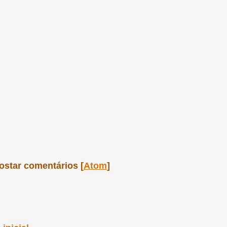
ostar comentários [
Atom
]