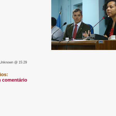
 Unknown @ 15:29
ios:
m comentário