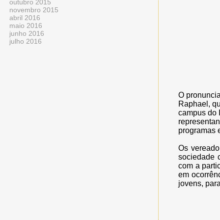
outubro 2015
novembro 2015
abril 2016
maio 2016
junho 2016
julho 2016
O pronuncia
Raphael, que
campus do I
representan
programas e 
Os vereador
sociedade c
com a parti
em ocorrênc
jovens, par