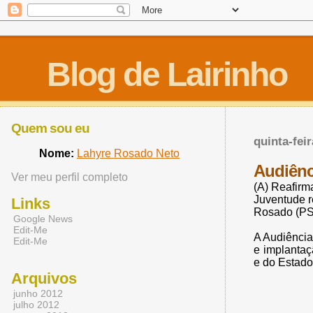
Blog de Lairinho
Quem sou eu
quinta-fei
Nome:
Lahyre Rosado Neto
Audiênci
Ver meu perfil completo
(A) Reafirm
Juventude r
Links
Rosado (PSB
Google News
Edit-Me
A Audiência
Edit-Me
e implantaç
e do Estado
Arquivos
junho 2012
julho 2012