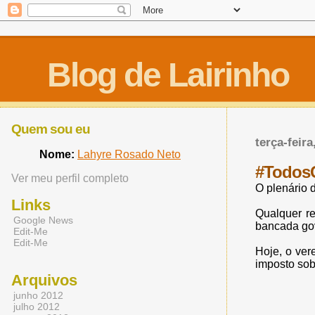
Blog de Lairinho
Quem sou eu
terça-feir
Nome:
Lahyre Rosado Neto
#TodosC
Ver meu perfil completo
O plenário 
Links
Qualquer re
Google News
bancada gov
Edit-Me
Edit-Me
Hoje, o ver
imposto sob
Arquivos
junho 2012
julho 2012