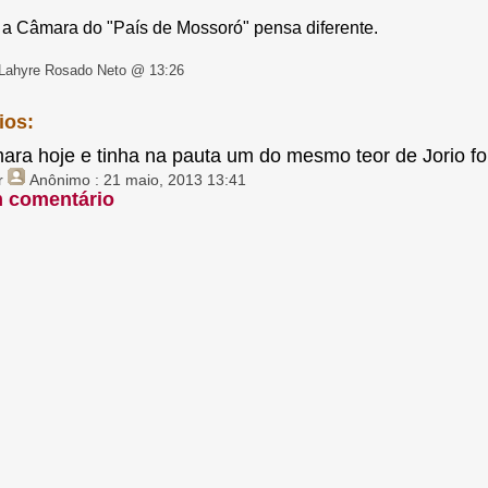
a Câmara do "País de Mossoró" pensa diferente.
Lahyre Rosado Neto @ 13:26
ios:
ara hoje e tinha na pauta um do mesmo teor de Jorio f
r
Anônimo
: 21 maio, 2013 13:41
m comentário