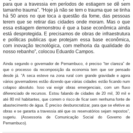
para que a travessia em períodos de estiagem se dê sem
tamanho trauma”. “Hoje já não se tem o trauma que se tinha
há 50 anos no que toca a questão da fome, das pessoas
terem que se retirar das cidades onde moram. Mas o que
essa estiagem demonstrou é que a base econômica ainda
está desprotegida. E precisamos de obras de infraestrutura
e políticas publicas que protejam essa base econômica,
com inovação tecnológica, com melhoria da qualidade do
nosso rebanho”, colocou Eduardo Campos.
Ainda segundo o governador de Pernambuco, é preciso “ter clareza” de
que o processo da recomposição da economia tem que ser pensado
desde já. “A seca esteve na zona rural com grande gravidade e agora
vários governadores estão dizendo que várias cidades estão ficando num
colapso absoluto. Isso vai exigir obras emergenciais, com um fluxo
diferenciado de recursos. Estou falando de cidades de 20 mil, 30 mil e
até 80 mil habitantes, que correm o risco de ficar sem nenhuma fonte de
abastecimento de água. É preciso desburocratizar, para que se efetive as
obras e se garanta a travessia até que os reservatórios sejam repostos”,
sugeriu. (Assessoria de Comunicação Social do Governo de
Pernambuco).