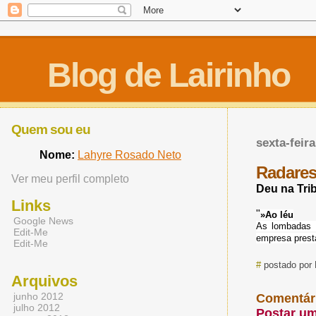
Blog de Lairinho
Quem sou eu
sexta-feir
Nome:
Lahyre Rosado Neto
Radares
Ver meu perfil completo
Deu na Tri
Links
"
»Ao léu
Google News
As lombadas e
Edit-Me
empresa presta
Edit-Me
#
postado por 
Arquivos
junho 2012
Comentár
julho 2012
Postar u