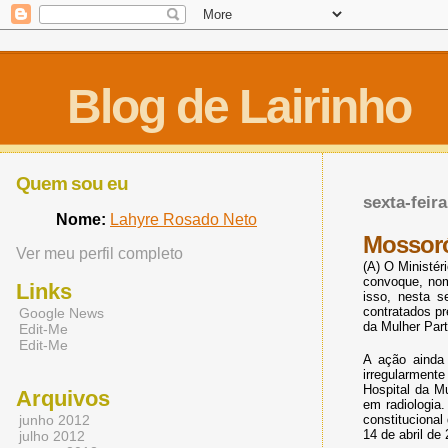
Blog de Lairinho
Quem sou eu
sexta-feir
Nome:
Lahyre Rosado Neto
Mossoró
Ver meu perfil completo
(A) O Ministér
convoque, nom
Links
isso, nesta s
contratados pr
Google News
da Mulher Part
Edit-Me
Edit-Me
A ação ainda
irregularment
Hospital da M
Arquivos
em radiologia
junho 2012
constituciona
14 de abril de
julho 2012