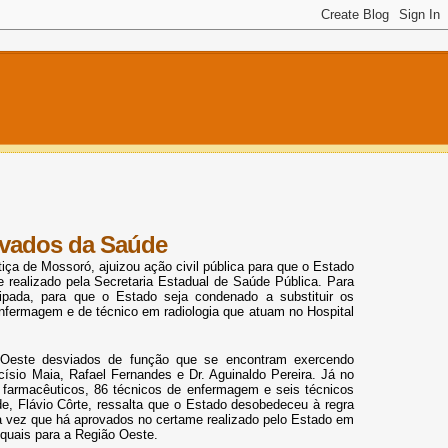
ovados da Saúde
iça de Mossoró, ajuizou ação civil pública para que o Estado
realizado pela Secretaria Estadual de Saúde Pública. Para
cipada, para que o Estado seja condenado a substituir os
enfermagem e de técnico em radiologia que atuam no Hospital
o Oeste desviados de função que se encontram exercendo
ísio Maia, Rafael Fernandes e Dr. Aguinaldo Pereira. Já no
e farmacêuticos, 86 técnicos de enfermagem e seis técnicos
e, Flávio Côrte, ressalta que o Estado desobedeceu à regra
a vez que há aprovados no certame realizado pelo Estado em
 quais para a Região Oeste.