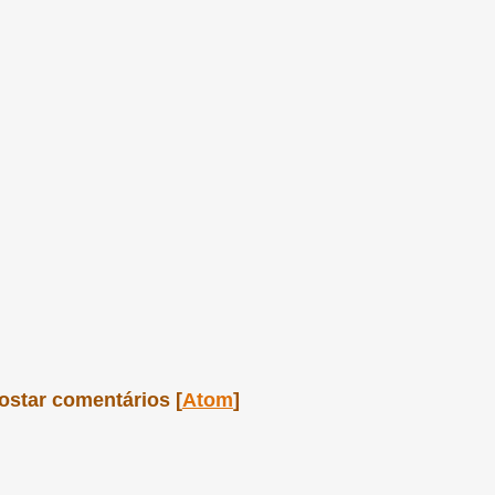
ostar comentários [
Atom
]