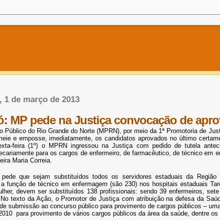
a, 1 de março de 2013
: MP pede na Justiça convocação de apr
io Público do Rio Grande do Norte (MPRN), por meio da 1ª Promotoria de Just
eie e emposse, imediatamente, os candidatos aprovados no último certame 
exta-feira (1º) o MPRN ingressou na Justiça com pedido de tutela ante
ecariamente para os cargos de enfermeiro, de farmacêutico, de técnico em 
eira Maria Correia.
 pede que sejam substituídos todos os servidores estaduais da Regiã
e a função de técnico em enfermagem (são 230) nos hospitais estaduais Tarc
ulher, devem ser substituídos 138 profissionais: sendo 39 enfermeiros, set
. No texto da Ação, o Promotor de Justiça com atribuição na defesa da Saúd
l de submissão ao concurso público para provimento de cargos públicos – um
 2010 para provimento de vários cargos públicos da área da saúde, dentre os