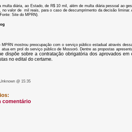
 multa diária, ao Estado, de R$ 10 mil, além de multa diária pessoal ao g
a, no valor de mil reais, para o caso de descumprimento da decisão liminar
Fonte: Site do MPRN).
log
o MPRN mostr
ou
preocupação com o serviço público estadual através dessa
atua em prol do serviço público de Mossoró. Dentre as propostas apresent
ue dispõe sobre a contratação obrigatória dos aprovados em
stas no edital do certame.
 Unknown @ 15:35
ios:
m comentário