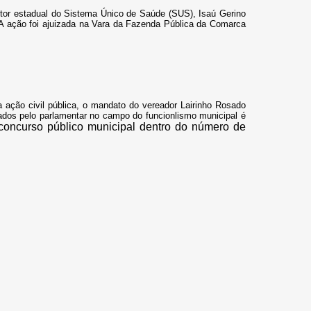
estor estadual do Sistema Único de Saúde (SUS), Isaú Gerino
. A ação foi ajuizada na Vara da Fazenda Pública da Comarca
 ação civil pública, o mandato do vereador Lairinho Rosado
ados pelo parlamentar
no campo do
funcionlismo muni
ci
pal
é
 concurso público municipal dentro do número de