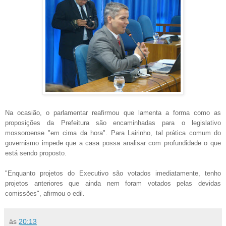
Na ocasião, o parlamentar reafirmou que lamenta a forma como as
proposições da Prefeitura são encaminhadas para o legislativo
mossoroense "em cima da hora". Para Lairinho, tal prática comum do
governismo impede que a casa possa analisar com profundidade o que
está sendo proposto.
"Enq
uanto projet
os do Executivo são votados imediatamente
, te
nho
projetos
anteriores que ainda nem for
am votados pelas
devidas
comissões", afirmou o edil.
às
20:13