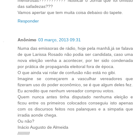
mentirosas??????????? Notificar o Jornal que foi omisso
das safadezas???
Vamos apertar que tem muita coisa debaixo do tapete.
Responder
Anônimo
03 março, 2013 09:31
Numa das emissoras de rádio, hoje pela manhã,já se falava
de que Larissa Rosado não podia ser candidata, caso uma
nova eleição venha a acontecer, por ter sido condenada
por prática de propaganda eleitoral fora de época.
O que ainda vai rolar de confusão não está no gibi.
Imagine se começarem a vasculhar vereadores que
fizeram uso do poder econômico, se é que algum deles fez.
Eu acredito que nenhum vereador comprou votos.
Quem nunca antes tinha disputado nenhuma eleição e
ficou entre os primeiros colocados conseguiu isto apenas
com os discursos feitos nos palanques e a simpatia que
irradia aonde chega.
Ou não?
Inácio Augusto de Almeida
//////////