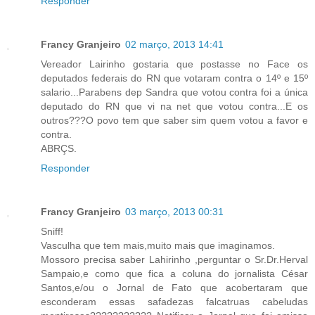
Responder
Francy Granjeiro
02 março, 2013 14:41
Vereador Lairinho gostaria que postasse no Face os
deputados federais do RN que votaram contra o 14º e 15º
salario...Parabens dep Sandra que votou contra foi a única
deputado do RN que vi na net que votou contra...E os
outros???O povo tem que saber sim quem votou a favor e
contra.
ABRÇS.
Responder
Francy Granjeiro
03 março, 2013 00:31
Sniff!
Vasculha que tem mais,muito mais que imaginamos.
Mossoro precisa saber Lahirinho ,perguntar o Sr.Dr.Herval
Sampaio,e como que fica a coluna do jornalista César
Santos,e/ou o Jornal de Fato que acobertaram que
esconderam essas safadezas falcatruas cabeludas