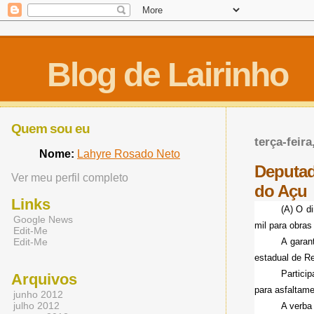
Blog de Lairinho
Quem sou eu
terça-feir
Nome:
Lahyre Rosado Neto
Deputad
Ver meu perfil completo
Links
(A)
O di
Google News
mil para obra
Edit-Me
Edit-Me
A garan
estadual de Re
Particip
Arquivos
para asfaltame
junho 2012
julho 2012
A verba