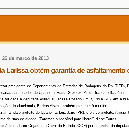
a, 26 de março de 2013
a Larissa obtém garantia de asfaltamento 
retor-presidente do Departamento de Estradas de Rodagens do RN (DER), 
s viárias nas cidades de Upanema, Assu, Grossos, Areia Branca e Baraúna.
tia foi dada à deputada estadual Larissa Rosado (PSB), hoje (26), em audiê
lações Institucionais, Esdras Alves, também presente à reunião.
aram ainda o prefeito de Upanema, Luiz Jairo (PR), e o vice-prefeito, Anísio 
nto de ruas da cidade. “Faremos o possível para liberar”, disse Torres.
 está alocada no Orçamento Geral do Estado (OGE) por emendas da deputad