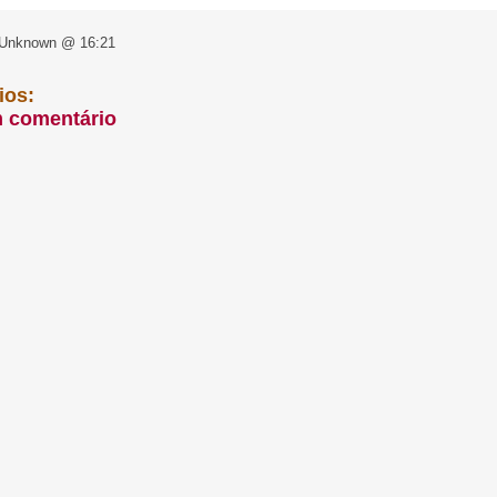
 Unknown @ 16:21
ios:
m comentário