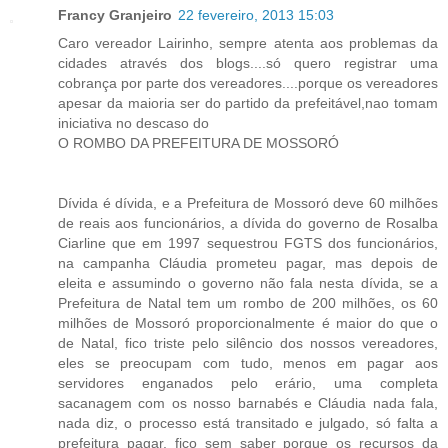
Francy Granjeiro
22 fevereiro, 2013 15:03
Caro vereador Lairinho, sempre atenta aos problemas da
cidades através dos blogs....só quero registrar uma
cobrança por parte dos vereadores....porque os vereadores
apesar da maioria ser do partido da prefeitável,nao tomam
iniciativa no descaso do
O ROMBO DA PREFEITURA DE MOSSORÓ
Dívida é dívida, e a Prefeitura de Mossoró deve 60 milhões
de reais aos funcionários, a dívida do governo de Rosalba
Ciarline que em 1997 sequestrou FGTS dos funcionários,
na campanha Cláudia prometeu pagar, mas depois de
eleita e assumindo o governo não fala nesta dívida, se a
Prefeitura de Natal tem um rombo de 200 milhões, os 60
milhões de Mossoró proporcionalmente é maior do que o
de Natal, fico triste pelo silêncio dos nossos vereadores,
eles se preocupam com tudo, menos em pagar aos
servidores enganados pelo erário, uma completa
sacanagem com os nosso barnabés e Cláudia nada fala,
nada diz, o processo está transitado e julgado, só falta a
prefeitura pagar, fico sem saber porque os recursos da