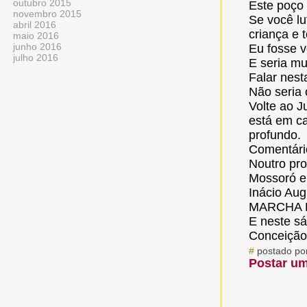
outubro 2015
Este poço 
novembro 2015
Se você lu
abril 2016
criança e 
maio 2016
junho 2016
Eu fosse v
julho 2016
E seria mu
Falar nest
Não seria
Volte ao J
está em ca
profundo.
Comentário
Noutro pro
Mossoró e
Inácio Aug
MARCHA P
E neste s
Conceição
#
postado po
Postar u