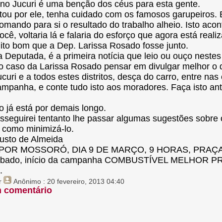
no Jucuri é uma benção dos céus para esta gente.
tou por ele, tenha cuidado com os famosos garupeiros.
tomando para si o resultado do trabalho alheio. Isto aco
ocê, voltaria lá e falaria do esforço que agora está real
ito bom que a Dep. Larissa Rosado fosse junto.
a Deputada, é a primeira notícia que leio ou ouço nestes
 o caso da Larissa Rosado pensar em divulgar melhor o
ucuri e a todos estes distritos, desça do carro, entre n
mpanha, e conte tudo isto aos moradores. Faça isto an
 já está por demais longo.
sseguirei tentanto lhe passar algumas sugestões sobre 
 como minimizá-lo.
usto de Almeida
OR MOSSORÓ, DIA 9 DE MARÇO, 9 HORAS, PRAÇA
ábado, início da campanha COMBUSTÍVEL MELHOR PRE
.
r
Anônimo
: 20 fevereiro, 2013 04:40
m comentário