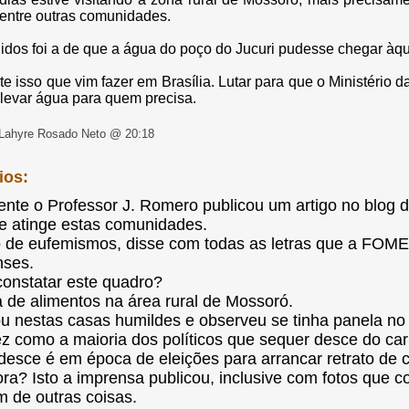
entre outras comunidades.
dos foi a de que a água do poço do Jucuri pudesse chegar àq
e isso que vim fazer em Brasília. Lutar para que o Ministério 
 levar água para quem precisa.
Lahyre Rosado Neto @ 20:18
ios:
te o Professor J. Romero publicou um artigo no blog d
e atinge estas comunidades.
de eufemismos, disse com todas as letras que a FOME e
ses.
onstatar este quadro?
ta de alimentos na área rural de Mossoró.
u nestas casas humildes e observeu se tinha panela no
z como a maioria dos políticos que sequer desce do ca
esce é em época de eleições para arrancar retrato de c
a? Isto a imprensa publicou, inclusive com fotos que c
m de outras coisas.