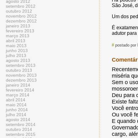
agosto 2012
São José, d
setembro 2012
outubro 2012
novembro 2012
Um dos pedi
dezembro 2012
janeiro 2013
É exatament
fevereiro 2013
adutor para
março 2013
abril 2013
#
postado por 
maio 2013
junho 2013
julho 2013
Comentár
agosto 2013
setembro 2013
Recentemen
outubro 2013
novembro 2013
miséria qu
dezembro 2013
Sem o uso 
janeiro 2014
mossoroen
fevereiro 2014
Deu para c
março 2014
abril 2014
Existe fal
maio 2014
Você entro
junho 2014
Ou você fe
julho 2014
agosto 2014
E quando d
setembro 2014
Governador
outubro 2014
cargo, alé
setembro 2015