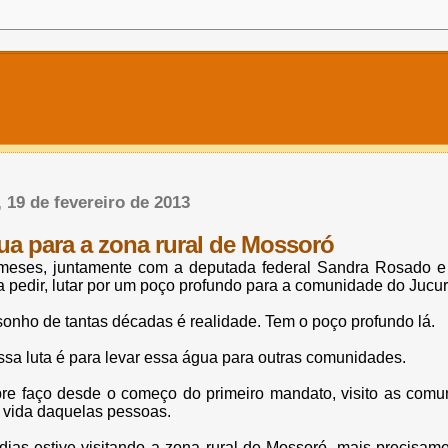
, 19 de fevereiro de 2013
ua para a zona rural de Mossoró
meses, juntamente com a deputada federal Sandra Rosado e 
ra pedir, lutar por um poço profundo para a comunidade do Jucur
sonho de tantas décadas é realidade. Tem o poço profundo lá.
ssa luta é para levar essa água para outras comunidades.
e faço desde o começo do primeiro mandato, visito as comun
 vida daquelas pessoas.
ias estive visitando a zona rural de Mossoró, mais precisam