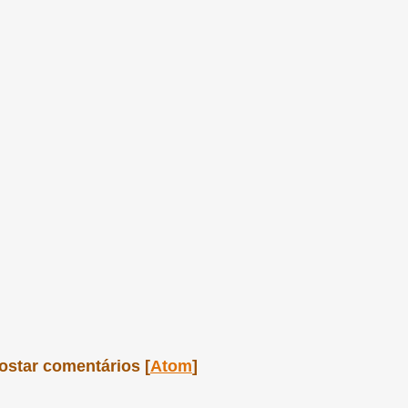
ostar comentários [
Atom
]