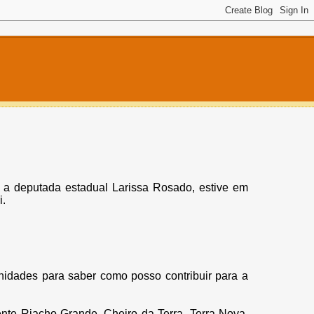
a deputada estadual Larissa Rosado, estive em
i.
idades para saber como posso contribuir para a
ente Riacho Grande, Cheiro da Terra, Terra Nova,