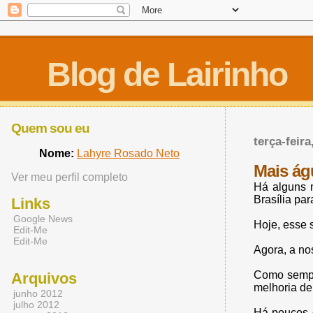
Blog de Lairinho
Quem sou eu
terça-feira
Nome:
Lahyre Rosado Neto
Mais ág
Ver meu perfil completo
Há alguns 
Brasília pa
Links
Google News
Hoje, esse 
Edit-Me
Edit-Me
Agora, a no
Como sempr
Arquivos
melhoria de
junho 2012
julho 2012
Há poucos d