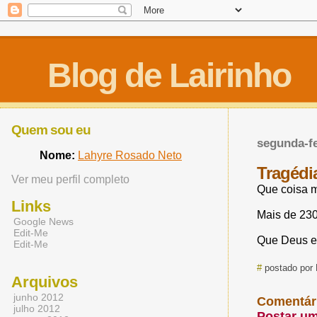
Blog de Lairinho
Quem sou eu
segunda-fe
Nome:
Lahyre Rosado Neto
Tragédi
Ver meu perfil completo
Que coisa m
Links
Mais de 230
Google News
Edit-Me
Que Deus en
Edit-Me
#
postado por 
Arquivos
junho 2012
Comentár
julho 2012
Postar u