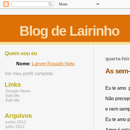
Blog de Lairinho
Quem sou eu
quarta-feir
Nome:
Lahyre Rosado Neto
As sem-
Ver meu perfil completo
Links
Eu te amo 
Google News
Edit-Me
Não precepi
Edit-Me
e nem sempr
Arquivos
Eu te amo p
junho 2012
julho 2012
Amor é esta