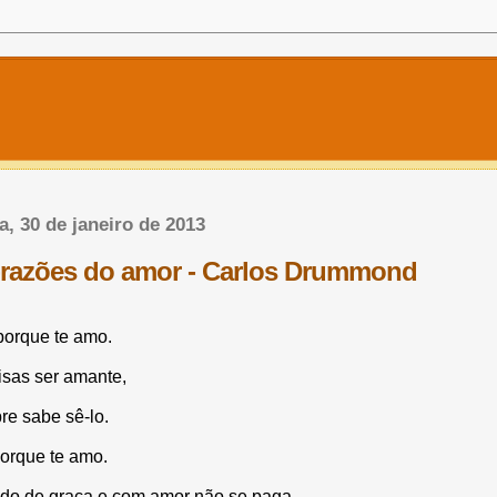
a, 30 de janeiro de 2013
razões do amor - Carlos Drummond
porque te amo.
sas ser amante,
e sabe sê-lo.
orque te amo.
do de graça e com amor não se paga.