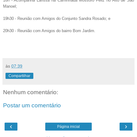
16h - Acompanha Larissa na Caminhada Mossoró Feliz no Alto de São
Manoel
;
19h30 - Reunião com Amigos do Conjunto Sandra Rosado; e
20h30 - Reunião com Amigos do bairro Bom Jardim.
às
07:39
Compartilhar
Nenhum comentário:
Postar um comentário
‹
›
Página inicial