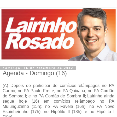
domingo, 16 de setembro de 2012
Agenda - Domingo (16)
(A) Depois de participar de comícios-relâmpagos
no PA
Carmo;
no PA Paulo Freire;
no PA Quixaba;
no PA Cordão
de Sombra I; e
no PA Cordão de Sombra II; Lairinho ainda
segue hoje (16) em c
omícios relâmpago no PA
Mulunguzinho (15h);
no PA Favela (16h);
no PA Novo
Espinheirinho (17h); n
o Hipólito II (18h); e
no Hipólito I
(19h).