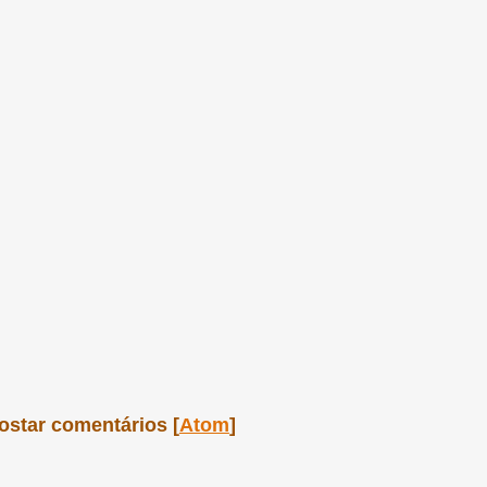
ostar comentários [
Atom
]