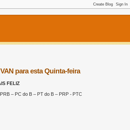
 para esta Quinta-feira
S FELIZ
PRB – PC do B – PT do B – PRP - PTC